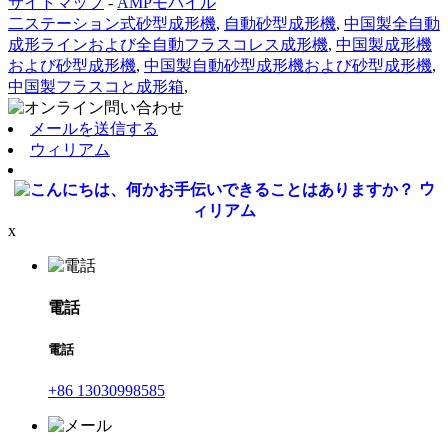
サイトマップ
-
AMPモバイル
二ステーション式砂型成形機
,
自動砂型成形機
,
中国製全自動
成形ラインおよび全自動フラスコレス成形機
,
中国製成形機
および砂型成形機
,
中国製自動砂型成形機および砂型成形機
,
中国製フラスコと成形箱
,
メールを送信する
ウィリアム
ウ
ィリアム
x
電話
電話
+86 13030998585