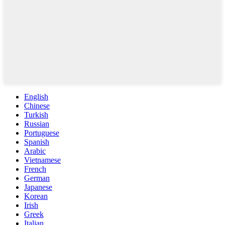
English
Chinese
Turkish
Russian
Portuguese
Spanish
Arabic
Vietnamese
French
German
Japanese
Korean
Irish
Greek
Italian