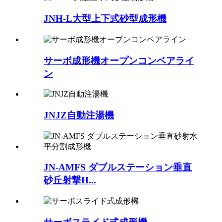
JNH-L大型上下式砂型成形機
サーボ成形機オープンコンベアライ
ン
JNJZ自動注湯機
JN-AMFS ダブルステーション垂直
砂丘射撃H...