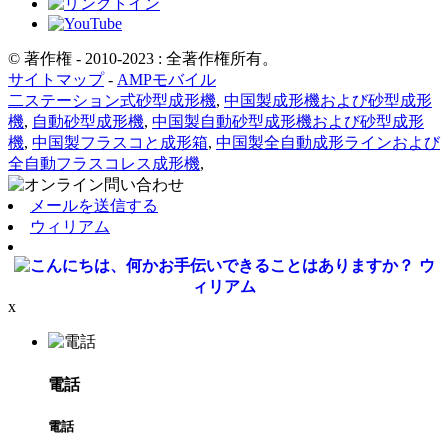
© 著作権 - 2010-2023 : 全著作権所有。
サイトマップ
-
AMPモバイル
二ステーション式砂型成形機
,
中国製成形機および砂型成形
機
,
自動砂型成形機
,
中国製自動砂型成形機および砂型成形
機
,
中国製フラスコと成形箱
,
中国製全自動成形ラインおよび
全自動フラスコレス成形機
,
メールを送信する
ウィリアム
ウ
ィリアム
x
電話
電話