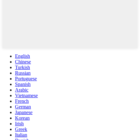
English
Chinese
Turkish
Russian
Portuguese
Spanish
Arabic
Vietnamese
French
German
Japanese
Korean
Irish
Greek
Italian